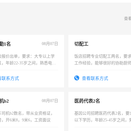
查
勤1名
08月07日
切配工
险报价出单，要求：大专以上学
饭店招聘专业切配工两名，要
，年龄22-35岁之间，熟悉电脑
工作经验，能够很好的协助厨
工作态度认真，具有团队精神，
作。包吃住，每月有公休，工资35
-3个月，转正后交纳五险，
4500。
看联系方式
查看联系方式
机b2
08月07日
医药代表2名
车司机b2数名，带从业资格证，
基因公司招聘医药代表2名，要
，开6米8，9米6，工资面议
以下学历，年龄25-45岁之间，
可，需要具有营销经验，从事