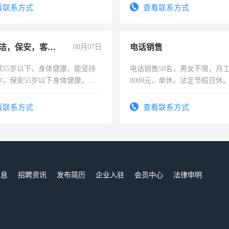
表或者有医学资质的优先，底薪
看联系方式
查看联系方式
交五险。
急招保洁，保安，客服，工程
08月07日
电话销售
求55岁以下，身体健康，能坚持
电话销售50名，男女不限，月工资
作，保安55岁以下身体健康，有
8000元，单休，法定节假日休
形象端庄，遵纪守法，无犯罪记
服要求45岁以下高中以上文化，
看联系方式
查看联系方式
工作认真，性格开朗有良好沟通
工程，懂水电维修。
信息
招聘资讯
发布简历
企业入驻
会员中心
法律申明
们