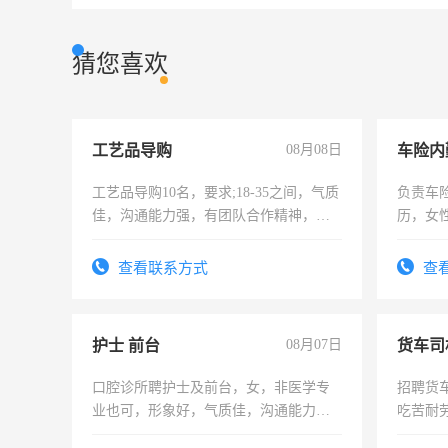
猜您喜欢
工艺品导购
08月08日
车险内
工艺品导购10名，要求;18-35之间，气质
负责车
佳，沟通能力强，有团队合作精神，有
历，女性
上进心，有工作经验者优先！
操作，
试用期1
查看联系方式
查
护士 前台
08月07日
货车司
口腔诊所聘护士及前台，女，非医学专
招聘货
业也可，形象好，气质佳，沟通能力
吃苦耐劳
强。面试，周日休息。