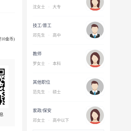
沈女士
·
大专
技工/普工
邓先生
·
高中
10金币)
教师
罗女士
·
本科
其他职位
范先生
·
硕士
家政/保安
息
邓女士
·
高中以下