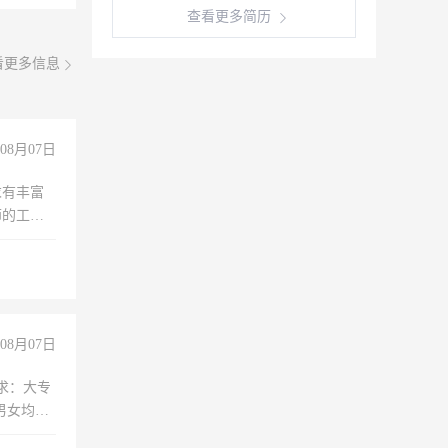
查看更多简历
看更多信息
08月07日
求有丰富
师的工
00-
08月07日
求：大专
男女均
过医药代