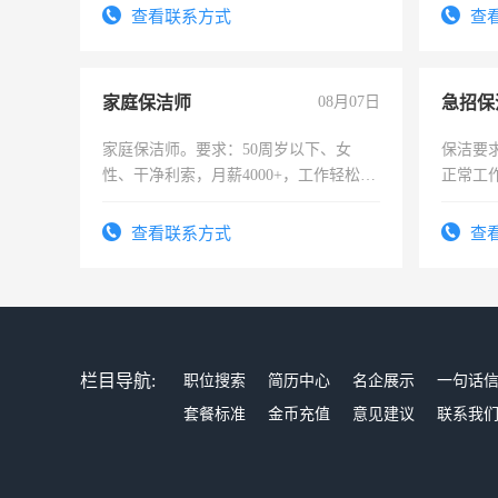
查看联系方式
查
家庭保洁师
08月07日
家庭保洁师。要求：50周岁以下、女
保洁要
性、干净利索，月薪4000+，工作轻松，
正常工
时间灵活，不需坐班，适合宝妈、全职
责任心
太太等。
录，客
查看联系方式
查
懂电脑
能力，
栏目导航:
职位搜索
简历中心
名企展示
一句话
套餐标准
金币充值
意见建议
联系我